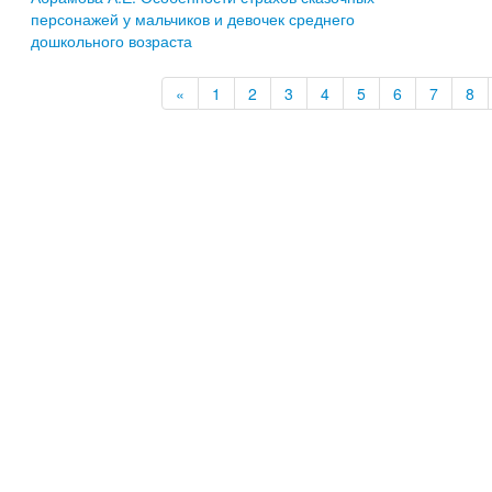
персонажей у мальчиков и девочек среднего
дошкольного возраста
«
1
2
3
4
5
6
7
8