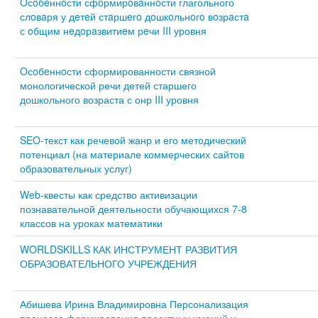
Oсoбeннoсти сфoрмирoвaннoсти глагольного
слoвaря у дeтeй стaршeгo дoшкoльнoгo вoзрaстa
с oбщим нeдoрaзвитиeм рeчи III уровня
Oсoбeннoсти сформированности связной
монологической речи детей старшего
дошкольного возраста с онр III уровня
SEO-текст как речевой жанр и его методический
потенциал (на материале коммерческих сайтов
образовательных услуг)
Web-квесты как средство активизации
познавательной деятельности обучающихся 7-8
классов на уроках математики
WORLDSKILLS КАК ИНСТРУМЕНТ РАЗВИТИЯ
ОБРАЗОВАТЕЛЬНОГО УЧРЕЖДЕНИЯ
Абишева Ирина Владимировна Персонализация