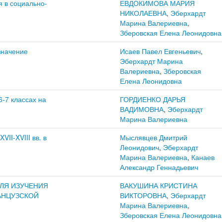
 в социально-
ЕВДОКИМОВА МАРИЯ
НИКОЛАЕВНА
,
Эберхардт
Марина Валериевна
,
Зберовская Елена Леонидовна
значение
Исаев Павел Евгеньевич
,
Эберхардт Марина
Валериевна
,
Зберовская
Елена Леонидовна
-7 классах на
ГОРДИЕНКО ДАРЬЯ
ВАДИМОВНА
,
Эберхардт
Марина Валериевна
II-XVIII вв. в
Мыслявцев Дмитрий
Леонидович
,
Эберхардт
Марина Валериевна
,
Канаев
Александр Геннадьевич
ЛЯ ИЗУЧЕНИЯ
ВАКУШИНА КРИСТИНА
АНЦУЗСКОЙ
ВИКТОРОВНА
,
Эберхардт
Марина Валериевна
,
Зберовская Елена Леонидовна