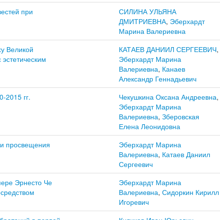
вестей при
СИЛИНА УЛЬЯНА
ДМИТРИЕВНА
,
Эберхардт
Марина Валериевна
у Великой
КАТАЕВ ДАНИИЛ СЕРГЕЕВИЧ
,
с эстетическим
Эберхардт Марина
Валериевна
,
Канаев
Александр Геннадьевич
-2015 гг.
Чекушкина Оксана Андреевна
,
Эберхардт Марина
Валериевна
,
Зберовская
Елена Леонидовна
охи просвещения
Эберхардт Марина
Валериевна
,
Катаев Даниил
Сергеевич
мере Эрнесто Че
Эберхардт Марина
осредством
Валериевна
,
Сидоркин Кирилл
Игоревич