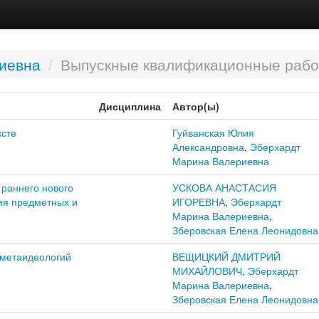
иевна
/
Выпускные квалификационные раб
Дисциплина
Автор(ы)
ксте
Гуйванская Юлия
Александровна
,
Эберхардт
Марина Валериевна
раннего нового
УСКОВА АНАСТАСИЯ
ия предметных и
ИГОРЕВНА
,
Эберхардт
Марина Валериевна
,
Зберовская Елена Леонидовна
 метаидеологий
ВЕЩИЦКИЙ ДМИТРИЙ
МИХАЙЛОВИЧ
,
Эберхардт
Марина Валериевна
,
Зберовская Елена Леонидовна