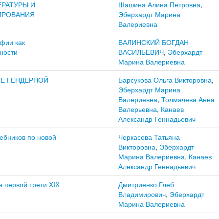
ЕРАТУРЫ И
Шашина Алина Петровна
,
МИРОВАНИЯ
Эберхардт Марина
Валериевна
фии как
ВАЛИНСКИЙ БОГДАН
ности
ВАСИЛЬЕВИЧ
,
Эберхардт
Марина Валериевна
Е ГЕНДЕРНОЙ
Барсукова Ольга Викторовна
,
Эберхардт Марина
Валериевна
,
Толмачева Анна
Валерьевна
,
Канаев
Александр Геннадьевич
ебников по новой
Черкасова Татьяна
Викторовна
,
Эберхардт
Марина Валериевна
,
Канаев
Александр Геннадьевич
 первой трети XIX
Дмитриенко Глеб
Владимирович
,
Эберхардт
Марина Валериевна