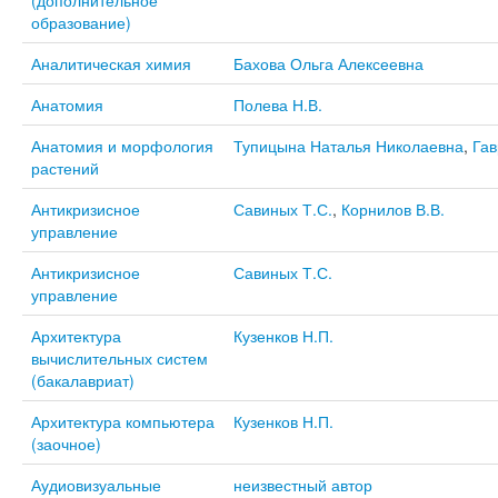
(дополнительное
образование)
Аналитическая химия
Бахова Ольга Алексеевна
Анатомия
Полева Н.В.
Анатомия и морфология
Тупицына Наталья Николаевна
,
Гав
растений
Антикризисное
Савиных Т.С.
,
Корнилов В.В.
управление
Антикризисное
Савиных Т.С.
управление
Архитектура
Кузенков Н.П.
вычислительных систем
(бакалавриат)
Архитектура компьютера
Кузенков Н.П.
(заочное)
Аудиовизуальные
неизвестный автор