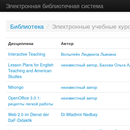
Электронная библиотечная система
Библиотека
/
Электронные учебные кур
Дисциплина
Автор
Interactive Teaching
Волштейн Людмила Львовна
Lesson Plans for English
неизвестный автор
,
Бахова Ольга А
Teaching and American
Studies
Nihongo
неизвестный автор
OpenOffice 3.0.1:
неизвестный автор
рецепты легкой работы
Web 2.0 im Dienst der
Dr.Wladimir Nedbay
DaF-Didaktik