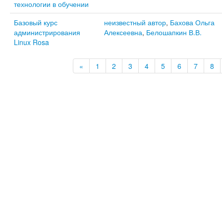
технологии в обучении
Базовый курс
неизвестный автор
,
Бахова Ольга
администрирования
Алексеевна
,
Белошапкин В.В.
Linux Rosa
«
1
2
3
4
5
6
7
8