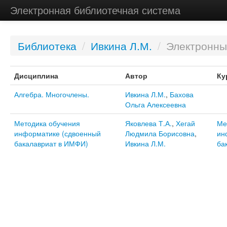
Электронная библиотечная система
Библиотека
/
Ивкина Л.М.
/
Электронны
Дисциплина
Автор
Ку
Алгебра. Многочлены.
Ивкина Л.М.
,
Бахова
Ольга Алексеевна
Методика обучения
Яковлева Т.А.
,
Хегай
Ме
информатике (сдвоенный
Людмила Борисовна
,
ин
бакалавриат в ИМФИ)
Ивкина Л.М.
ба