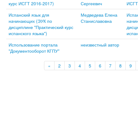
курс ИСГТ 2016-2017)
Сергеевич
ИСГТ
Испанский язык для
Медведева Елена
Испан
начинающих (ЭУК по
Станиславовна
начи
дисциплине "Практический курс
дисци
испанского языка")
испан
Использование портала
неизвестный автор
"Документооборот КГПУ"
«
2
3
4
5
6
7
8
9