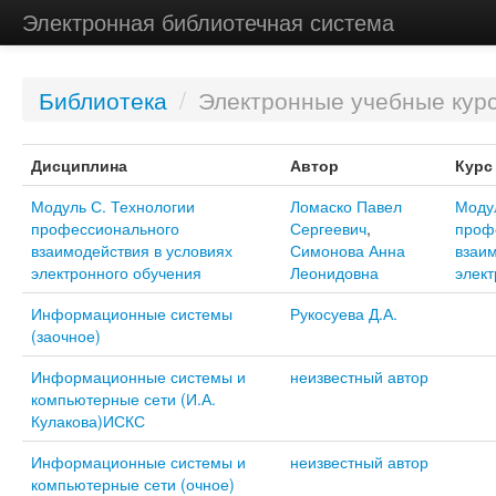
Электронная библиотечная система
Библиотека
/
Электронные учебные кур
Дисциплина
Автор
Курс
Модуль С. Технологии
Ломаско Павел
Модул
профессионального
Сергеевич
,
проф
взаимодействия в условиях
Симонова Анна
взаим
электронного обучения
Леонидовна
элект
Информационные системы
Рукосуева Д.А.
(заочное)
Информационные системы и
неизвестный автор
компьютерные сети (И.А.
Кулакова)ИСКС
Информационные системы и
неизвестный автор
компьютерные сети (очное)