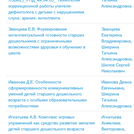
коррекционной работы учителя-
Александровна
дефектолога с детьми с нарушениями
слуха, зрения, интеллекта
Званцева Е.В. Формирование
Званцева
интеллектуальной готовности старших
Екатерина
дошкольников с ограниченными
Владимировна
,
возможностями здоровья к обучению в
Шкерина
школе
Татьяна
Александровна
,
Шилов Сергей
Николаевич
Иванова Д.Е. Особенности
Иванова Диана
сформированности коммуникативных
Евгеньевна
,
умений детей старшего дошкольного
Шкерина
возраста с особыми образовательными
Татьяна
потребностями
Александровна
Игнатьева А.В. Комплекс игровых
Игнатьева
упражнений как средство развития эмпатии
Анжелика
детей старшего дошкольного возраста
Викторовна
,