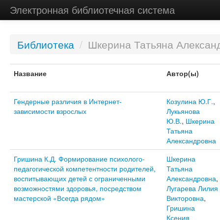
Электронная библиотечная система
Библиотека
/
Шкерина Татьяна Алексан
Название
Автор(ы)
Гендерные различия в Интернет-
Козулина Ю.Г.
,
зависимости взрослых
Лукьянова
Ю.В.
,
Шкерина
Татьяна
Александровна
Гришина К.Д. Формирование психолого-
Шкерина
педагогической компетентности родителей,
Татьяна
воспитывающих детей с ограниченными
Александровна
,
возможностями здоровья, посредством
Лугарева Лилия
мастерской «Всегда рядом»
Викторовна
,
Гришина
Ксения