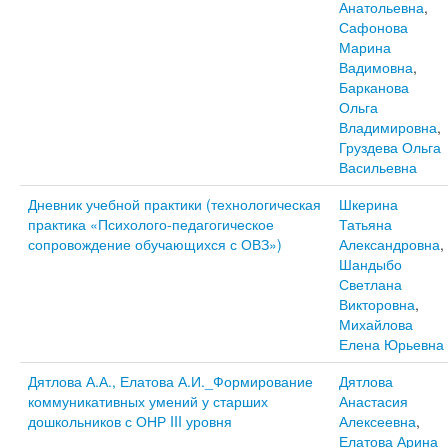
Анатольевна
,
Сафонова
Марина
Вадимовна
,
Барканова
Ольга
Владимировна
,
Груздева Ольга
Васильевна
Дневник учебной практики (технологическая
Шкерина
практика «Психолого-педагогическое
Татьяна
сопровождение обучающихся с ОВЗ»)
Александровна
,
Шандыбо
Светлана
Викторовна
,
Михайлова
Елена Юрьевна
Дятлова А.А., Елатова А.И._Формирование
Дятлова
коммуникативных умений у старших
Анастасия
дошкольников с ОНР III уровня
Алексеевна
,
Елатова Арина