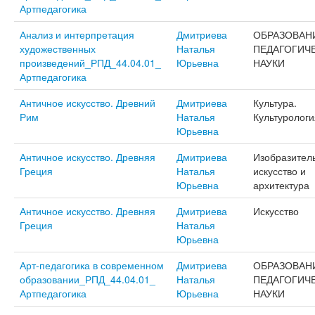
Артпедагогика
Анализ и интерпретация
Дмитриева
ОБРАЗОВАН
художественных
Наталья
ПЕДАГОГИЧ
произведений_РПД_44.04.01_
Юрьевна
НАУКИ
Артпедагогика
Античное искусство. Древний
Дмитриева
Культура.
Рим
Наталья
Культурологи
Юрьевна
Античное искусство. Древняя
Дмитриева
Изобразител
Греция
Наталья
искусство и
Юрьевна
архитектура
Античное искусство. Древняя
Дмитриева
Искусство
Греция
Наталья
Юрьевна
Арт-педагогика в современном
Дмитриева
ОБРАЗОВАН
образовании_РПД_44.04.01_
Наталья
ПЕДАГОГИЧ
Артпедагогика
Юрьевна
НАУКИ