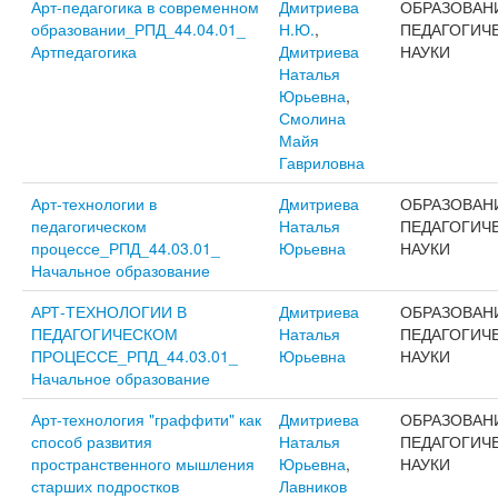
Арт-педагогика в современном
Дмитриева
ОБРАЗОВАН
образовании_РПД_44.04.01_
Н.Ю.
,
ПЕДАГОГИЧ
Артпедагогика
Дмитриева
НАУКИ
Наталья
Юрьевна
,
Смолина
Майя
Гавриловна
Арт-технологии в
Дмитриева
ОБРАЗОВАН
педагогическом
Наталья
ПЕДАГОГИЧ
процессе_РПД_44.03.01_
Юрьевна
НАУКИ
Начальное образование
АРТ-ТЕХНОЛОГИИ В
Дмитриева
ОБРАЗОВАН
ПЕДАГОГИЧЕСКОМ
Наталья
ПЕДАГОГИЧ
ПРОЦЕССЕ_РПД_44.03.01_
Юрьевна
НАУКИ
Начальное образование
Арт-технология "граффити" как
Дмитриева
ОБРАЗОВАН
способ развития
Наталья
ПЕДАГОГИЧ
пространственного мышления
Юрьевна
,
НАУКИ
старших подростков
Лавников