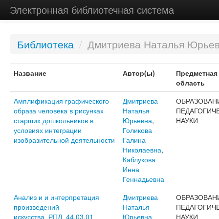
Электронная библиотечная система
Библиотека
/
Дмитриева Наталья Юрье
Название
Автор(ы)
Предметная
область
Амплификация графического
Дмитриева
ОБРАЗОВАН
образа человека в рисунках
Наталья
ПЕДАГОГИЧ
старших дошкольников в
Юрьевна
,
НАУКИ
условиях интеграции
Голикова
изобразительной деятельности
Галина
Николаевна
,
Каблукова
Инна
Геннадьевна
Анализ и и интерпретация
Дмитриева
ОБРАЗОВАН
произведений
Наталья
ПЕДАГОГИЧ
искусства_РПД_44.03.01_
Юрьевна
НАУКИ