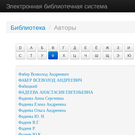
Электронная библиотечная система
Библиотека
/
Авторы
D
А
Б
В
Г
Д
Е
Ё
Ж
З
И
С
Т
У
Ф
Х
Ц
Ч
Ш
Щ
Э
Ю
Фабер Всеволод Андреевич
ФАБЕР ВСЕВОЛОД АНДРЕЕВИЧ
Фабицкий
ФАДЕЕВА АНАСТАСИЯ ЕВГЕНЬЕВНА
Фадеева Анна Сергеевна
Фадеева Елена Андреевна
Фадеева Ольга Андреевна
Фадеева Ю. Н.
Фадеев В.Г.
Фадеев Р.
Фадеев Ю.К.