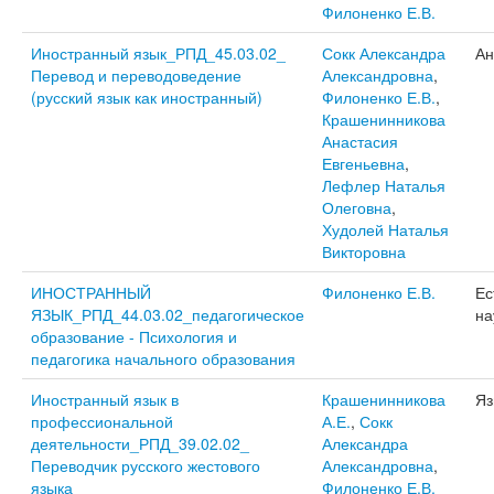
Филоненко Е.В.
Иностранный язык_РПД_45.03.02_
Сокк Александра
Ан
Перевод и переводоведение
Александровна
,
(русский язык как иностранный)
Филоненко Е.В.
,
Крашенинникова
Анастасия
Евгеньевна
,
Лефлер Наталья
Олеговна
,
Худолей Наталья
Викторовна
ИНОСТРАННЫЙ
Филоненко Е.В.
Ес
ЯЗЫК_РПД_44.03.02_педагогическое
на
образование - Психология и
педагогика начального образования
Иностранный язык в
Крашенинникова
Яз
профессиональной
А.Е.
,
Сокк
деятельности_РПД_39.02.02_
Александра
Переводчик русского жестового
Александровна
,
языка
Филоненко Е.В.