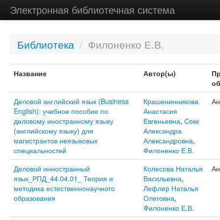
Электронная библиотечная система
Библиотека
/
Филоненко Е.В.
Название
Автор(ы)
Пр
об
Деловой английский язык (Business
Крашенинникова
Ан
English): учебное пособие по
Анастасия
деловому иностранному языку
Евгеньевна
,
Сокк
(английскому языку) для
Александра
магистрантов неязыковых
Александровна
,
специальностей
Филоненко Е.В.
Деловой инностранный
Колесова Наталья
Ан
язык_РПД_44.04.01_ Теория и
Васильевна
,
методика естественнонаучного
Лефлер Наталья
образования
Олеговна
,
Филоненко Е.В.