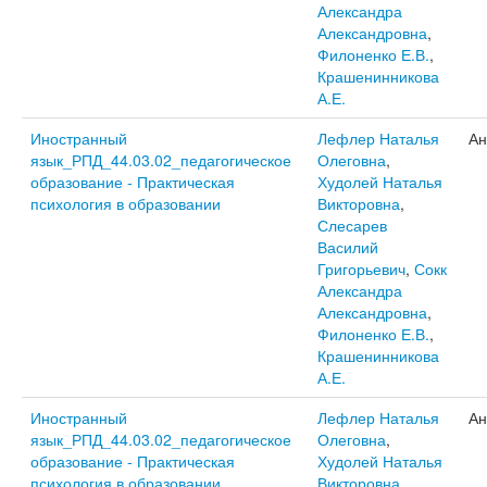
Александра
Александровна
,
Филоненко Е.В.
,
Крашенинникова
А.Е.
Иностранный
Лефлер Наталья
Ан
язык_РПД_44.03.02_педагогическое
Олеговна
,
образование - Практическая
Худолей Наталья
психология в образовании
Викторовна
,
Слесарев
Василий
Григорьевич
,
Сокк
Александра
Александровна
,
Филоненко Е.В.
,
Крашенинникова
А.Е.
Иностранный
Лефлер Наталья
Ан
язык_РПД_44.03.02_педагогическое
Олеговна
,
образование - Практическая
Худолей Наталья
психология в образовании
Викторовна
,