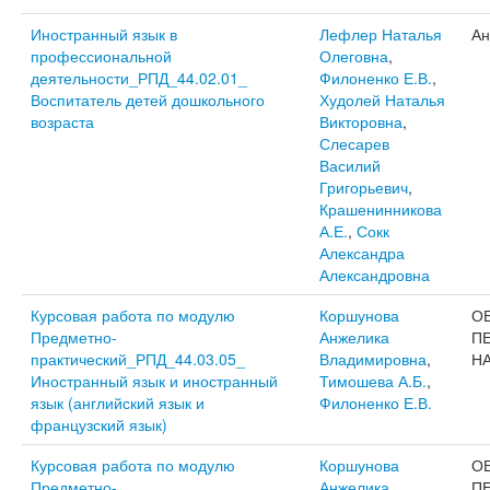
Иностранный язык в
Лефлер Наталья
Ан
профессиональной
Олеговна
,
деятельности_РПД_44.02.01_
Филоненко Е.В.
,
Воспитатель детей дошкольного
Худолей Наталья
возраста
Викторовна
,
Слесарев
Василий
Григорьевич
,
Крашенинникова
А.Е.
,
Сокк
Александра
Александровна
Курсовая работа по модулю
Коршунова
О
Предметно-
Анжелика
П
практический_РПД_44.03.05_
Владимировна
,
Н
Иностранный язык и иностранный
Тимошева А.Б.
,
язык (английский язык и
Филоненко Е.В.
французский язык)
Курсовая работа по модулю
Коршунова
О
Предметно-
Анжелика
П