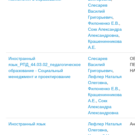
Слесарев
Василий
Григорьевич
,
Филоненко Е.В.
,
Сокк Александра
Александровна
,
Крашенинникова
А.Е.
Иностранный
Слесарев
О
язык_РПД_44.03.02_педагогическое
Василий
П
образование - Социальный
Григорьевич
,
Н
менеджмент и проектирование
Лефлер Наталья
Олеговна
,
Филоненко Е.В.
,
Крашенинникова
А.Е.
,
Сокк
Александра
Александровна
Иностранный язык
Лефлер Наталья
Ан
Олеговна
,