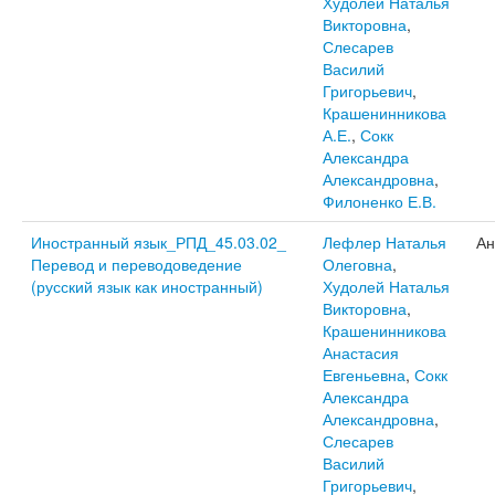
Худолей Наталья
Викторовна
,
Слесарев
Василий
Григорьевич
,
Крашенинникова
А.Е.
,
Сокк
Александра
Александровна
,
Филоненко Е.В.
Иностранный язык_РПД_45.03.02_
Лефлер Наталья
Ан
Перевод и переводоведение
Олеговна
,
(русский язык как иностранный)
Худолей Наталья
Викторовна
,
Крашенинникова
Анастасия
Евгеньевна
,
Сокк
Александра
Александровна
,
Слесарев
Василий
Григорьевич
,