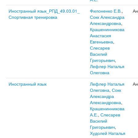
Иностранный язык_РПД_49.03.01_
Филоненко Е.В.
,
Ан
Спортивная тренировка
Сокк Александра
Александровна
,
Крашенинникова
Анастасия
Евгеньевна
,
Слесарев
Василий
Григорьевич
,
Лефлер Наталья
Олеговна
Иностранный язык
Лефлер Наталья
Ан
Олеговна
,
Сокк
Александра
Александровна
,
Крашенинникова
А.Е.
,
Слесарев
Василий
Григорьевич
,
Худолей Наталья