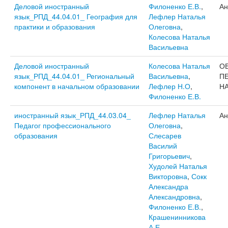
Деловой иностранный
Филоненко Е.В.
,
Ан
язык_РПД_44.04.01_ География для
Лефлер Наталья
практики и образования
Олеговна
,
Колесова Наталья
Васильевна
Деловой иностранный
Колесова Наталья
О
язык_РПД_44.04.01_ Региональный
Васильевна
,
П
компонент в начальном образовании
Лефлер Н.О
,
Н
Филоненко Е.В.
иностранный язык_РПД_44.03.04_
Лефлер Наталья
Ан
Педагог профессионального
Олеговна
,
образования
Слесарев
Василий
Григорьевич
,
Худолей Наталья
Викторовна
,
Сокк
Александра
Александровна
,
Филоненко Е.В.
,
Крашенинникова
А.Е.