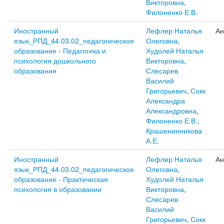
Викторовна
,
Филоненко Е.В.
Иностранный
Лефлер Наталья
Ан
язык_РПД_44.03.02_педагогическое
Олеговна
,
образование - Педагогика и
Худолей Наталья
психология дошкольного
Викторовна
,
образования
Слесарев
Василий
Григорьевич
,
Сокк
Александра
Александровна
,
Филоненко Е.В.
,
Крашенинникова
А.Е.
Иностранный
Лефлер Наталья
Ан
язык_РПД_44.03.02_педагогическое
Олеговна
,
образование - Практическая
Худолей Наталья
психология в образовании
Викторовна
,
Слесарев
Василий
Григорьевич
,
Сокк