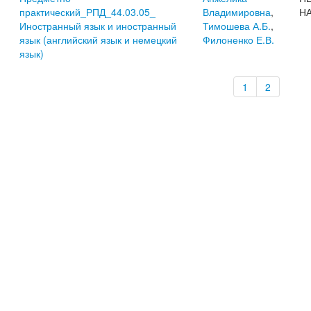
практический_РПД_44.03.05_
Владимировна
,
Н
Иностранный язык и иностранный
Тимошева А.Б.
,
язык (английский язык и немецкий
Филоненко Е.В.
язык)
1
2