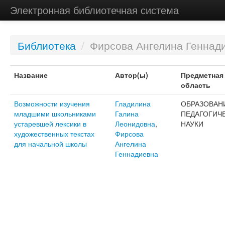
Электронная библиотечная система
Библиотека
/
Фирсова Ангелина Геннад
Название
Автор(ы)
Предметная
область
Возможности изучения
Гладилина
ОБРАЗОВАН
младшими школьниками
Галина
ПЕДАГОГИЧ
устаревшей лексики в
Леонидовна
,
НАУКИ
художественных текстах
Фирсова
для начальной школы
Ангелина
Геннадиевна