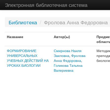
Электронная библиотечная система
Библиотека
/
Фролова Анна Федоровна
Название
Автор(ы)
Предме
област
ФОРМИРОВАНИЕ
Смирнова Наиля
Методи
УНИВЕРСАЛЬНЫХ
Заиловна
,
Фролова
препод
УЧЕБНЫХ ДЕЙСТВИЙ НА
Анна Федоровна
,
биологи
УРОКАХ БИОЛОГИИ
Голикова Татьяна
Валериевна