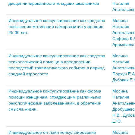
дисциплинированности младших школьников
Наталия
Анатольев
Индивидуальное консультирование как средство
Мосина
повышения мотивации саморазвития у женщин
Наталия
25-30 лет
Анатольев
Сафина К.
Арамачева 
Индивидуальное консультирование как средство
Мосина
психологической помощи в преодолении
Наталия
последствий травматического события в период
Анатольев
средней взрослости
Порхун Е.А
Дубовик Е.
Индивидуальное консультирование как форма
Мосина
помощи женщинам, страдающим различными
Наталия
онкологическими заболеваниями, в обретении
Анатольев
смысла жизни.
Дробушевс
Н.В.
,
Дубов
Е.Ю.
Индивидуальное он-лайн консультирование
Мосина