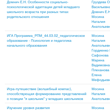
Домнич Е.Н. Особенности социально-
Груздева О
психологической адаптации детей младшего
Васильевн
школьного возраста при разных типах
Домнич Е.Н
родительского отношения
Мосина
Наталия
Анатольев
ИГА Программа_РПМ_44.03.02_педагогическое
Мосина
образование - Психология и педагогика
Наталия
начального образования
Анатольев
Гордиенко 
Сафонова
Марина
Вадимовна
Плеханова
Елена
Мефодьев
Игра-путешествие (волшебный компас),
Мосина
способствующая формированию представлений
Наталия
о позиции "я школьник" у младших школьников
Анатольев
Изучение уровня развития
Мосина