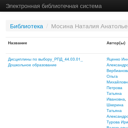
Электронная библиотечная система
Библиотека
/
Мосина Наталия Анатолье
Название
Автор(ы)
Дисциплины по выбору_РПД_44.03.01_
Яценко Ин
Дошкольное образование
Александр
Вербианов
Ольга
Михайловн
Петрова
Татьяна
Ивановна
,
Шкерина
Татьяна
Александр
Турова Ир
Валерьевн