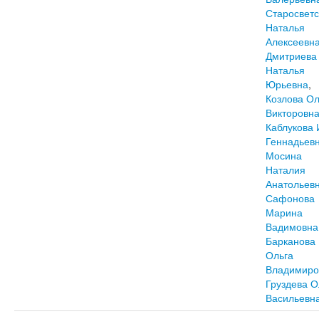
Старосветс
Наталья
Алексеевн
Дмитриева
Наталья
Юрьевна
,
Козлова Ол
Викторовн
Каблукова 
Геннадьев
Мосина
Наталия
Анатольев
Сафонова
Марина
Вадимовна
Барканова
Ольга
Владимиро
Груздева О
Васильевн