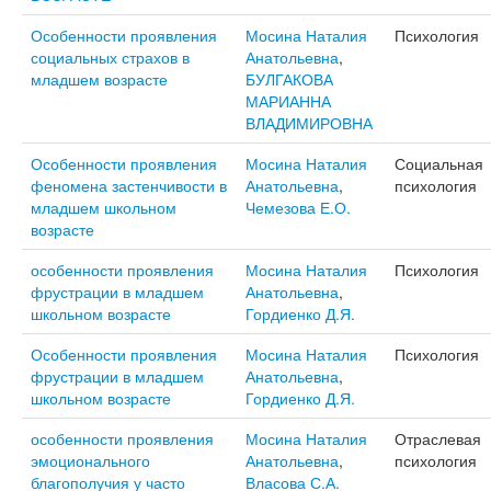
Особенности проявления
Мосина Наталия
Психология
социальных страхов в
Анатольевна
,
младшем возрасте
БУЛГАКОВА
МАРИАННА
ВЛАДИМИРОВНА
Особенности проявления
Мосина Наталия
Социальная
феномена застенчивости в
Анатольевна
,
психология
младшем школьном
Чемезова Е.О.
возрасте
особенности проявления
Мосина Наталия
Психология
фрустрации в младшем
Анатольевна
,
школьном возрасте
Гордиенко Д.Я.
Особенности проявления
Мосина Наталия
Психология
фрустрации в младшем
Анатольевна
,
школьном возрасте
Гордиенко Д.Я.
особенности проявления
Мосина Наталия
Отраслевая
эмоционального
Анатольевна
,
психология
благополучия у часто
Власова С.А.