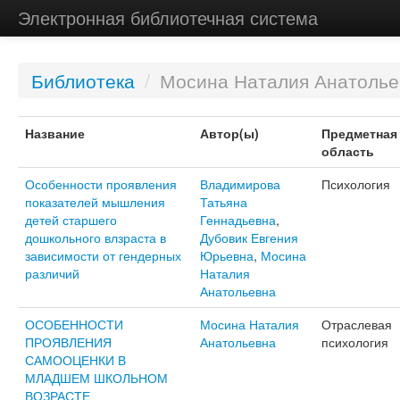
Электронная библиотечная система
Библиотека
/
Мосина Наталия Анатолье
Название
Автор(ы)
Предметная
область
Особенности проявления
Владимирова
Психология
показателей мышления
Татьяна
детей старшего
Геннадьевна
,
дошкольного влзраста в
Дубовик Евгения
зависимости от гендерных
Юрьевна
,
Мосина
различий
Наталия
Анатольевна
ОСОБЕННОСТИ
Мосина Наталия
Отраслевая
ПРОЯВЛЕНИЯ
Анатольевна
психология
САМООЦЕНКИ В
МЛАДШЕМ ШКОЛЬНОМ
ВОЗРАСТЕ