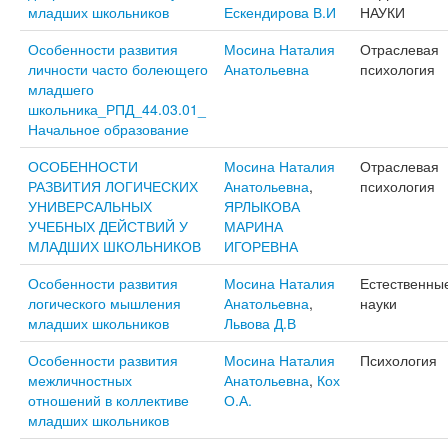
младших школьников
Ескендирова В.И
НАУКИ
Особенности развития
Мосина Наталия
Отраслевая
личности часто болеющего
Анатольевна
психология
младшего
школьника_РПД_44.03.01_
Начальное образование
ОСОБЕННОСТИ
Мосина Наталия
Отраслевая
РАЗВИТИЯ ЛОГИЧЕСКИХ
Анатольевна
,
психология
УНИВЕРСАЛЬНЫХ
ЯРЛЫКОВА
УЧЕБНЫХ ДЕЙСТВИЙ У
МАРИНА
МЛАДШИХ ШКОЛЬНИКОВ
ИГОРЕВНА
Особенности развития
Мосина Наталия
Естественны
логического мышления
Анатольевна
,
науки
младших школьников
Львова Д.В
Особенности развития
Мосина Наталия
Психология
межличностных
Анатольевна
,
Кох
отношений в коллективе
О.А.
младших школьников