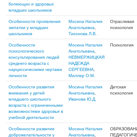
болеющих и здоровых
младших школьников
Особенности проявления
Мосина Наталия
Отраслевая
эмпатии у младших
Анатольевна
,
психология
школьников
Тихонова Л.В.
Особенности
Мосина Наталия
Психология
психологического
Анатольевна
,
консультирования людей
НЕВМЕРЖИЦКАЯ
среднего возраста с
НАДЕЖДА
нарциссическими чертами
СЕРГЕЕВНА
,
личности
Миллер О.М.
Особенности развития
Мосина Наталия
Детская
внимания у детей
Анатольевна
,
психология
младшего школьного
Иванова Ю.Д.
возраста с ограниченными
возможностями здоровья в
учебной деятельности
Особенности развития
Мосина Наталия
ОБРАЗОВАН
доброжелательности у
Анатольевна
,
ПЕДАГОГИЧ