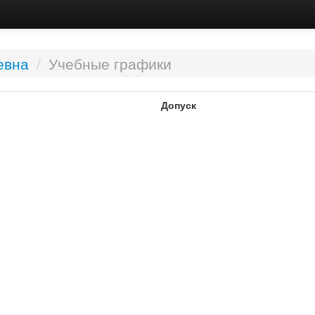
евна
/
Учебные графики
Допуск