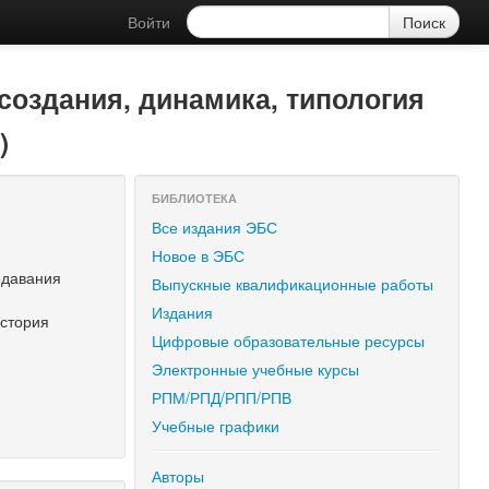
Войти
создания, динамика, типология
)
БИБЛИОТЕКА
Все издания ЭБС
Новое в ЭБС
одавания
Выпускные квалификационные работы
Издания
история
Цифровые образовательные ресурсы
Электронные учебные курсы
РПМ/РПД/РПП/РПВ
Учебные графики
Авторы