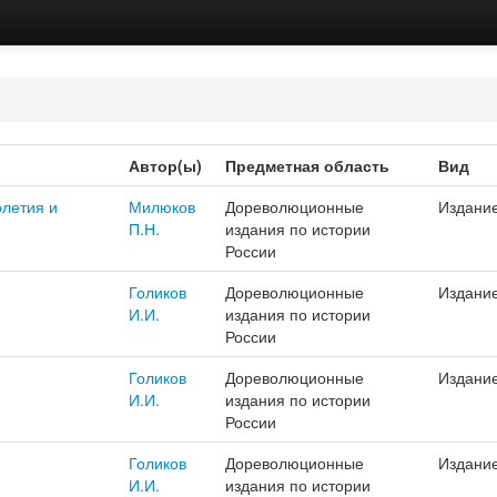
Автор(ы)
Предметная область
Вид
олетия и
Милюков
Дореволюционные
Издани
П.Н.
издания по истории
России
Голиков
Дореволюционные
Издани
И.И.
издания по истории
России
Голиков
Дореволюционные
Издани
И.И.
издания по истории
России
Голиков
Дореволюционные
Издани
И.И.
издания по истории