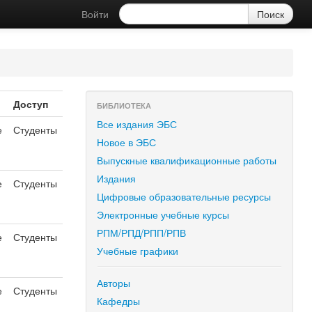
Войти
Доступ
БИБЛИОТЕКА
Все издания ЭБС
е
Студенты
Новое в ЭБС
Выпускные квалификационные работы
Издания
е
Студенты
Цифровые образовательные ресурсы
Электронные учебные курсы
РПМ/РПД/РПП/РПВ
е
Студенты
Учебные графики
Авторы
е
Студенты
Кафедры