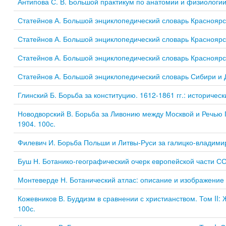
Антипова С. В. Большой практикум по анатомии и физиологии 
Статейнов А. Большой энциклопедический словарь Красноярско
Статейнов А. Большой энциклопедический словарь Красноярско
Статейнов А. Большой энциклопедический словарь Красноярског
Статейнов А. Большой энциклопедический словарь Сибири и Да
Глинский Б. Борьба за конституцию. 1612-1861 гг.: исторически
Новодворский В. Борьба за Ливонию между Москвой и Речью П
1904. 100с.
Филевич И. Борьба Польши и Литвы-Руси за галицко-владимирс
Буш Н. Ботанико-географический очерк европейской части ССС
Монтеверде Н. Ботанический атлас: описание и изображение 
Кожевников В. Буддизм в сравнении с христианством. Том II: 
100с.