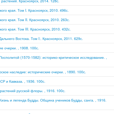
растений. Красноярск, 2014. 128с.
го края. Том I. Красноярск, 2010. 496с.
го края. Том II. Красноярск, 2010. 263с.
о края. Том III. Красноярск, 2010. 432с.
льнего Востока. Том I:. Красноярск, 2011. 629с.
е очерки. , 1908. 100с.
осполитой (1570-1582): историко-критическое исследование. ,
кое наследие: исторические очерки. , 1890. 100с.
Р и Кавказа. , 1936. 100с.
растений русской флоры. , 1916. 100с.
Жизнь и легенда Будды. Община учеников Будды, санга. , 1916.