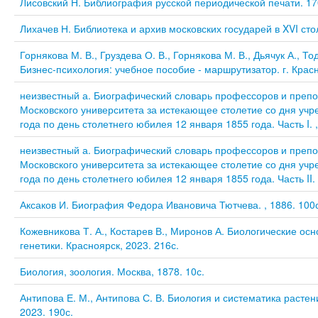
Лисовский Н. Библиография русской периодической печати. 1703
Лихачев Н. Библиотека и архив московских государей в XVI стол
Горнякова М. В., Груздева О. В., Горнякова М. В., Дьячук А., Т
Бизнес-психология: учебное пособие - маршрутизатор. г. Красн
неизвестный а. Биографический словарь профессоров и преп
Московского университета за истекающее столетие со дня учр
года по день столетнего юбилея 12 января 1855 года. Часть I. ,
неизвестный а. Биографический словарь профессоров и преп
Московского университета за истекающее столетие со дня учр
года по день столетнего юбилея 12 января 1855 года. Часть II. 
Аксаков И. Биография Федора Ивановича Тютчева. , 1886. 100с
Кожевникова Т. А., Костарев В., Миронов А. Биологические ос
генетики. Красноярск, 2023. 216с.
Биология, зоология. Москва, 1878. 10с.
Антипова Е. М., Антипова С. В. Биология и систематика растени
2023. 190с.