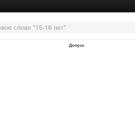
вое слово "15-16 лет"
Допуск