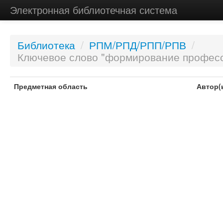
Электронная библиотечная система
Библиотека
/
РПМ/РПД/РПП/РПВ
/
Ключевое слово "формирование профес
Предметная область
Автор(