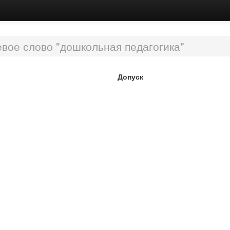
вое слово "дошкольная педагогика"
Допуск