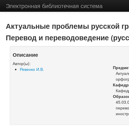
Электронная библиотечная система
Актуальные проблемы русской г
Перевод и переводоведение (русс
Описание
Автор(ы):
Предме
Ревенко И.В.
Актуал
орфог
Кафедр
Кафедр
Образо
45.03.
перево
иностр