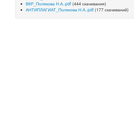
ВКР_Полякова Н.А..pdf
(444 скачивания)
АНТИПЛАГИАТ_Полякова Н.А..pdf
(177 скачиваний)