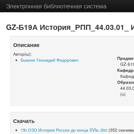
Электронная библиотечная система
GZ-Б19А История_РПП_44.03.01_ 
Описание
Автор(ы):
Предме
Быконя Геннадий Федорович
GZ-Б1
Кафедр
Кафедр
Образо
44.03.
(о)
Скачать
19г.ОЗО История России до конца XVIв..doc
(352 скачива