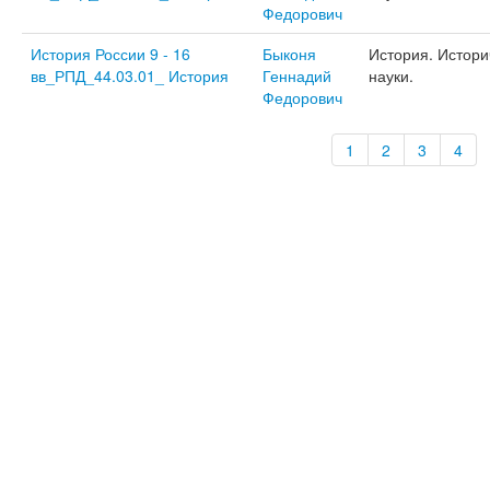
Федорович
История России 9 - 16
Быконя
История. Истори
вв_РПД_44.03.01_ История
Геннадий
науки.
Федорович
1
2
3
4