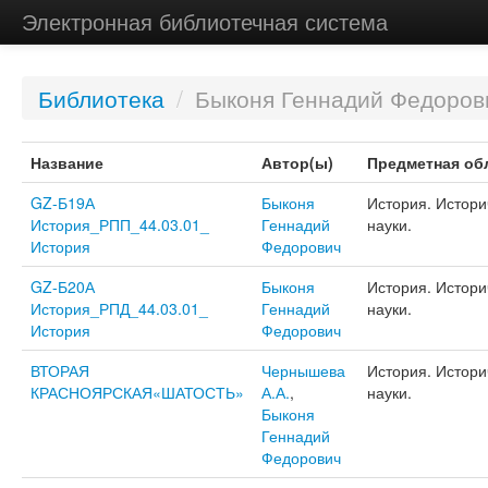
Электронная библиотечная система
Библиотека
/
Быконя Геннадий Федоров
Название
Автор(ы)
Предметная об
GZ-Б19А
Быконя
История. Истори
История_РПП_44.03.01_
Геннадий
науки.
История
Федорович
GZ-Б20А
Быконя
История. Истори
История_РПД_44.03.01_
Геннадий
науки.
История
Федорович
ВТОРАЯ
Чернышева
История. Истори
КРАСНОЯРСКАЯ«ШАТОСТЬ»
А.А.
,
науки.
Быконя
Геннадий
Федорович