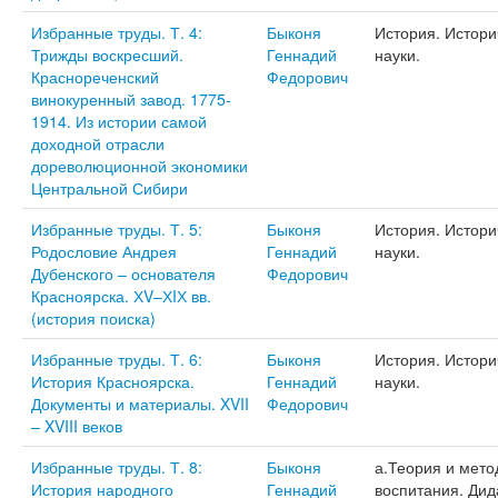
Избранные труды. Т. 4:
Быконя
История. Истори
Трижды воскресший.
Геннадий
науки.
Краснореченский
Федорович
винокуренный завод. 1775-
1914. Из истории самой
доходной отрасли
дореволюционной экономики
Центральной Сибири
Избранные труды. Т. 5:
Быконя
История. Истори
Родословие Андрея
Геннадий
науки.
Дубенского – основателя
Федорович
Красноярска. ХV–ХIХ вв.
(история поиска)
Избранные труды. Т. 6:
Быконя
История. Истори
История Красноярска.
Геннадий
науки.
Документы и материалы. XVII
Федорович
– XVIII веков
Избранные труды. Т. 8:
Быконя
а.Теория и мето
История народного
Геннадий
воспитания. Дид