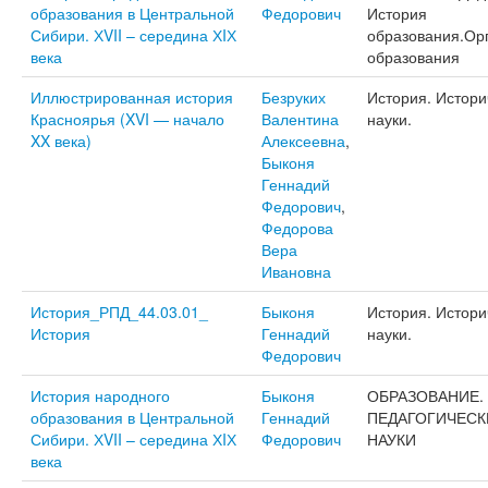
образования в Центральной
Федорович
История
Сибири. ХVII – середина ХIХ
образования.Ор
века
образования
Иллюстрированная история
Безруких
История. Истори
Красноярья (XVI — начало
Валентина
науки.
XX века)
Алексеевна
,
Быконя
Геннадий
Федорович
,
Федорова
Вера
Ивановна
История_РПД_44.03.01_
Быконя
История. Истори
История
Геннадий
науки.
Федорович
История народного
Быконя
ОБРАЗОВАНИЕ.
образования в Центральной
Геннадий
ПЕДАГОГИЧЕСК
Сибири. ХVII – середина ХIХ
Федорович
НАУКИ
века