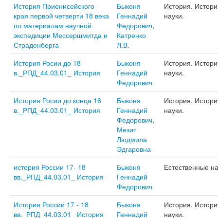
История Приенисейского
Быконя
История. Истори
края первой четверти 18 века
Геннадий
науки.
по материалам научной
Федорович
,
экспедиции Мессершмитда и
Катренко
Страденберга
Л.В.
История Росии до 18
Быконя
История. Истори
в._РПД_44.03.01_ История
Геннадий
науки.
Федорович
История Росии до конца 16
Быконя
История. Истори
в._РПД_44.03.01_ История
Геннадий
науки.
Федорович
,
Мезит
Людмила
Эдгаровна
история России 17- 18
Быконя
Естественные на
вв._РПД_44.03.01_ История
Геннадий
Федорович
История России 17 - 18
Быконя
История. Истори
вв._РПД_44.03.01_ История
Геннадий
науки.