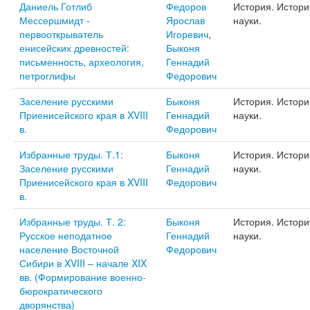
Даниель Готлиб
Федоров
История. Истори
Мессершмидт -
Ярослав
науки.
первооткрыватель
Игоревич
,
енисейских древностей:
Быконя
письменность, археология,
Геннадий
петроглифы
Федорович
Заселение русскими
Быконя
История. Истори
Приенисейского края в XVIII
Геннадий
науки.
в.
Федорович
Избранные труды. Т.1:
Быконя
История. Истори
Заселение русскими
Геннадий
науки.
Приенисейского края в XVIII
Федорович
в.
Избранные труды. Т. 2:
Быконя
История. Истори
Русское неподатное
Геннадий
науки.
население Восточной
Федорович
Сибири в XVIII – начале XIX
вв. (Формирование военно-
бюрократического
дворянства)