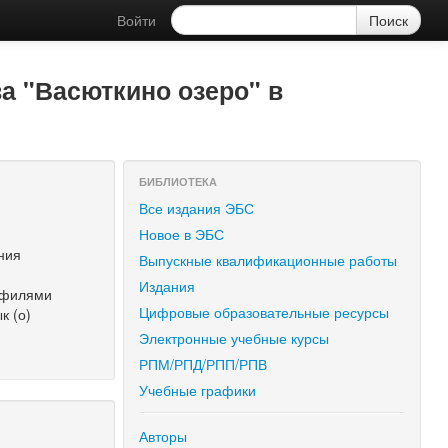
Войти
а "Васюткино озеро" в
БИБЛИОТЕКА
Все издания ЭБС
Новое в ЭБС
ния
Выпускные квалификационные работы
Издания
рофилями
Цифровые образовательные ресурсы
к (о)
Электронные учебные курсы
РПМ/РПД/РПП/РПВ
Учебные графики
Авторы