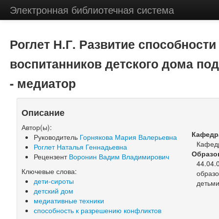
Электронная библиотечная система
Роглет Н.Г. Развитие способност
воспитанников детского дома под
- медиатор
Описание
Автор(ы):
Кафедр
Руководитель
Горнякова Мария Валерьевна
Кафедр
Роглет Наталья Геннадьевна
Образо
Рецензент
Воронин Вадим Владимирович
44.04.
Ключевые слова:
образо
дети-сироты
детьми
детский дом
медиативные техники
способность к разрешению конфликтов