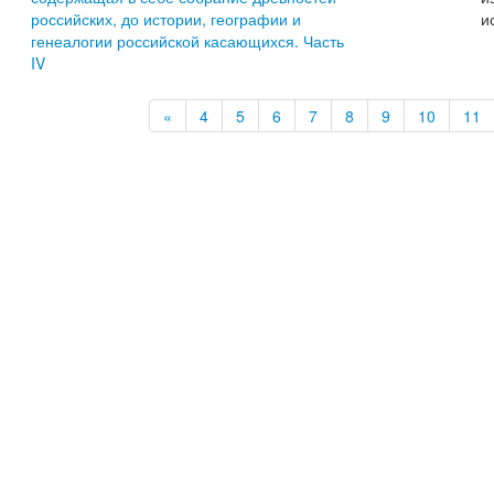
российских, до истории, географии и
и
генеалогии российской касающихся. Часть
IV
«
4
5
6
7
8
9
10
11