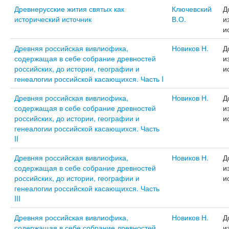
Древнерусские жития святых как
Ключевский
Д
исторический источник
В.О.
и
и
Древняя российская вивлиофика,
Новиков Н.
Д
содержащая в себе собрание древностей
и
российских, до истории, географии и
и
генеалогии российской касающихся. Часть I
Древняя российская вивлиофика,
Новиков Н.
Д
содержащая в себе собрание древностей
и
российских, до истории, географии и
и
генеалогии российской касающихся. Часть
II
Древняя российская вивлиофика,
Новиков Н.
Д
содержащая в себе собрание древностей
и
российских, до истории, географии и
и
генеалогии российской касающихся. Часть
III
Древняя российская вивлиофика,
Новиков Н.
Д
содержащая в себе собрание древностей
и