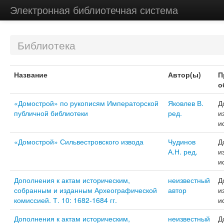
Электронная библиотечная система
Библиотека
Название
Автор(ы)
П
о
«Домострой» по рукописям Императорской
Яковлев В.
Д
публичной библиотеки
ред.
и
и
«Домострой» Сильвестровского извода
Чудинов
Д
А.Н. ред.
и
и
Дополнения к актам историческим,
неизвестный
Д
собранным и изданным Археографической
автор
и
комиссией. Т. 10: 1682-1684 гг.
и
Дополнения к актам историческим,
неизвестный
Д