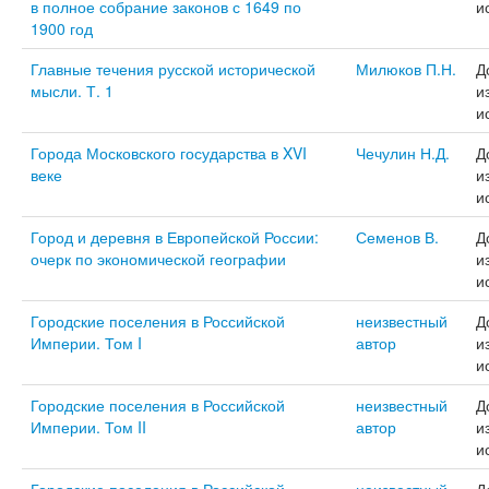
в полное собрание законов с 1649 по
и
1900 год
Главные течения русской исторической
Милюков П.Н.
Д
мысли. Т. 1
и
и
Города Московского государства в XVI
Чечулин Н.Д.
Д
веке
и
и
Город и деревня в Европейской России:
Семенов В.
Д
очерк по экономической географии
и
и
Городские поселения в Российской
неизвестный
Д
Империи. Том I
автор
и
и
Городские поселения в Российской
неизвестный
Д
Империи. Том II
автор
и
и