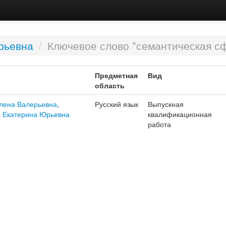
рьевна
/
Ключевое слово "семантическая с
Предметная
Вид
область
лена Валерьевна
,
Русский язык
Выпускная
 Екатерина Юрьевна
квалификационная
работа