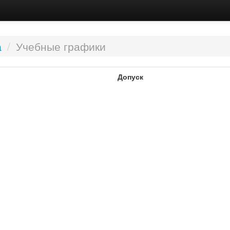
а
/
Учебные графики
Допуск