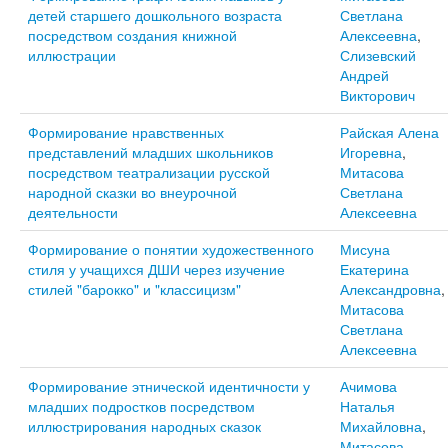
детей старшего дошкольного возраста
Светлана
посредством создания книжной
Алексеевна
,
иллюстрации
Слизевский
Андрей
Викторович
Формирование нравственных
Райская Алена
представлений младших школьников
Игоревна
,
посредством театрализации русской
Митасова
народной сказки во внеурочной
Светлана
деятельности
Алексеевна
Формирование о понятии художественного
Мисуна
стиля у учащихся ДШИ через изучение
Екатерина
стилей "барокко" и "классицизм"
Александровна
,
Митасова
Светлана
Алексеевна
Формирование этнической идентичности у
Ачимова
младших подростков посредством
Наталья
иллюстрирования народных сказок
Михайловна
,
Митасова