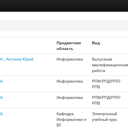
Предметная
Вид
область
А.
,
Антонов Юрий
Информатика
Выпускная
квалификационна
работа
А.
Информатика
РПМ/РПД/РПП/
РПВ
А.
Информатика
РПМ/РПД/РПП/
РПВ
А.
Кафедра
Электронный
Информатики и
учебный курс
ВТ