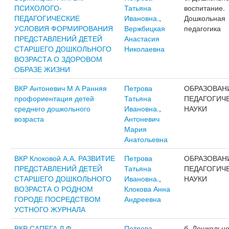
ПСИХОЛОГО-
Татьяна
воспитание.
ПЕДАГОГИЧЕСКИЕ
Ивановна.
,
Дошкольная
УСЛОВИЯ ФОРМИРОВАНИЯ
Вержбицкая
педагогика
ПРЕДСТАВЛЕНИЙ ДЕТЕЙ
Анастасия
СТАРШЕГО ДОШКОЛЬНОГО
Николаевна
ВОЗРАСТА О ЗДОРОВОМ
ОБРАЗЕ ЖИЗНИ
ВКР Антоневич М А Ранняя
Петрова
ОБРАЗОВАН
профориентация детей
Татьяна
ПЕДАГОГИЧ
среднего дошкольного
Ивановна.
,
НАУКИ
возраста
Антоневич
Мария
Анатольевна
ВКР Клоковой А.А. РАЗВИТИЕ
Петрова
ОБРАЗОВАН
ПРЕДСТАВЛЕНИЙ ДЕТЕЙ
Татьяна
ПЕДАГОГИЧ
СТАРШЕГО ДОШКОЛЬНОГО
Ивановна.
,
НАУКИ
ВОЗРАСТА О РОДНОМ
Клокова Анна
ГОРОДЕ ПОСРЕДСТВОМ
Андреевна
УСТНОГО ЖУРНАЛА
ВКР САПЕГА Л.Ф.
Петрова
б. Дошкольн