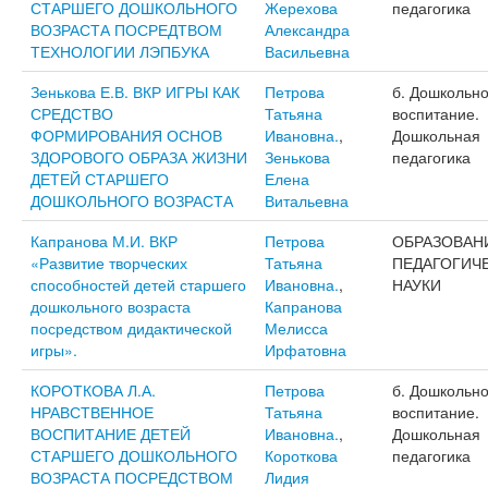
СТАРШЕГО ДОШКОЛЬНОГО
Жерехова
педагогика
ВОЗРАСТА ПОСРЕДТВОМ
Александра
ТЕХНОЛОГИИ ЛЭПБУКА
Васильевна
Зенькова Е.В. ВКР ИГРЫ КАК
Петрова
б. Дошкольн
СРЕДСТВО
Татьяна
воспитание.
ФОРМИРОВАНИЯ ОСНОВ
Ивановна.
,
Дошкольная
ЗДОРОВОГО ОБРАЗА ЖИЗНИ
Зенькова
педагогика
ДЕТЕЙ СТАРШЕГО
Елена
ДОШКОЛЬНОГО ВОЗРАСТА
Витальевна
Капранова М.И. ВКР
Петрова
ОБРАЗОВАН
«Развитие творческих
Татьяна
ПЕДАГОГИЧ
способностей детей старшего
Ивановна.
,
НАУКИ
дошкольного возраста
Капранова
посредством дидактической
Мелисса
игры».
Ирфатовна
КОРОТКОВА Л.А.
Петрова
б. Дошкольн
НРАВСТВЕННОЕ
Татьяна
воспитание.
ВОСПИТАНИЕ ДЕТЕЙ
Ивановна.
,
Дошкольная
СТАРШЕГО ДОШКОЛЬНОГО
Короткова
педагогика
ВОЗРАСТА ПОСРЕДСТВОМ
Лидия