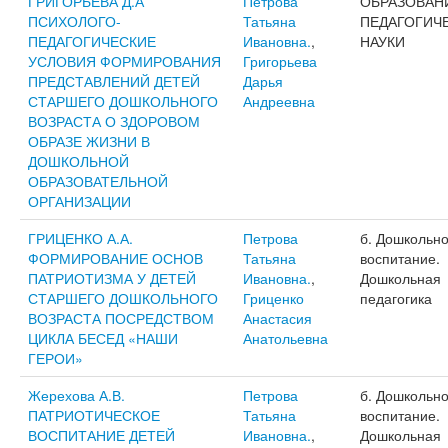
ГРИГОРЬЕВА Д.А
Петрова
ОБРАЗОВАН
ПСИХОЛОГО-
Татьяна
ПЕДАГОГИЧ
ПЕДАГОГИЧЕСКИЕ
Ивановна.
,
НАУКИ
УСЛОВИЯ ФОРМИРОВАНИЯ
Григорьева
ПРЕДСТАВЛЕНИЙ ДЕТЕЙ
Дарья
СТАРШЕГО ДОШКОЛЬНОГО
Андреевна
ВОЗРАСТА О ЗДОРОВОМ
ОБРАЗЕ ЖИЗНИ В
ДОШКОЛЬНОЙ
ОБРАЗОВАТЕЛЬНОЙ
ОРГАНИЗАЦИИ
ГРИЦЕНКО А.А.
Петрова
б. Дошкольн
ФОРМИРОВАНИЕ ОСНОВ
Татьяна
воспитание.
ПАТРИОТИЗМА У ДЕТЕЙ
Ивановна.
,
Дошкольная
СТАРШЕГО ДОШКОЛЬНОГО
Гриценко
педагогика
ВОЗРАСТА ПОСРЕДСТВОМ
Анастасия
ЦИКЛА БЕСЕД «НАШИ
Анатольевна
ГЕРОИ»
Жерехова А.В.
Петрова
б. Дошкольн
ПАТРИОТИЧЕСКОЕ
Татьяна
воспитание.
ВОСПИТАНИЕ ДЕТЕЙ
Ивановна.
,
Дошкольная