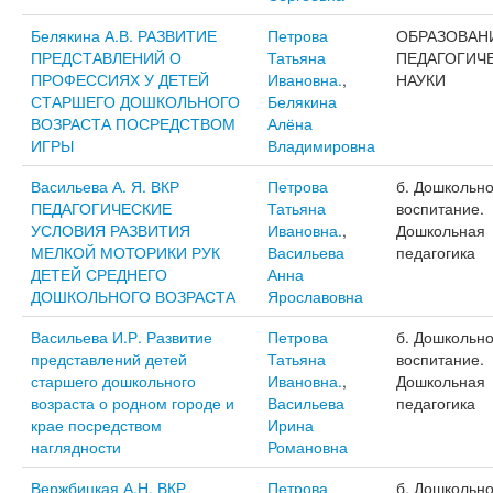
Белякина А.В. РАЗВИТИЕ
Петрова
ОБРАЗОВАН
ПРЕДСТАВЛЕНИЙ О
Татьяна
ПЕДАГОГИЧ
ПРОФЕССИЯХ У ДЕТЕЙ
Ивановна.
,
НАУКИ
СТАРШЕГО ДОШКОЛЬНОГО
Белякина
ВОЗРАСТА ПОСРЕДСТВОМ
Алёна
ИГРЫ
Владимировна
Васильева А. Я. ВКР
Петрова
б. Дошкольн
ПЕДАГОГИЧЕСКИЕ
Татьяна
воспитание.
УСЛОВИЯ РАЗВИТИЯ
Ивановна.
,
Дошкольная
МЕЛКОЙ МОТОРИКИ РУК
Васильева
педагогика
ДЕТЕЙ СРЕДНЕГО
Анна
ДОШКОЛЬНОГО ВОЗРАСТА
Ярославовна
Васильева И.Р. Развитие
Петрова
б. Дошкольн
представлений детей
Татьяна
воспитание.
старшего дошкольного
Ивановна.
,
Дошкольная
возраста о родном городе и
Васильева
педагогика
крае посредством
Ирина
наглядности
Романовна
Вержбицкая А.Н. ВКР
Петрова
б. Дошкольн