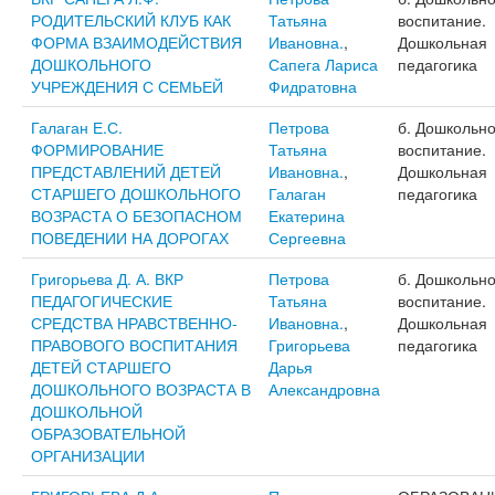
РОДИТЕЛЬСКИЙ КЛУБ КАК
Татьяна
воспитание.
ФОРМА ВЗАИМОДЕЙСТВИЯ
Ивановна.
,
Дошкольная
ДОШКОЛЬНОГО
Сапега Лариса
педагогика
УЧРЕЖДЕНИЯ С СЕМЬЕЙ
Фидратовна
Галаган Е.С.
Петрова
б. Дошкольн
ФОРМИРОВАНИЕ
Татьяна
воспитание.
ПРЕДСТАВЛЕНИЙ ДЕТЕЙ
Ивановна.
,
Дошкольная
СТАРШЕГО ДОШКОЛЬНОГО
Галаган
педагогика
ВОЗРАСТА О БЕЗОПАСНОМ
Екатерина
ПОВЕДЕНИИ НА ДОРОГАХ
Сергеевна
Григорьева Д. А. ВКР
Петрова
б. Дошкольн
ПЕДАГОГИЧЕСКИЕ
Татьяна
воспитание.
СРЕДСТВА НРАВСТВЕННО-
Ивановна.
,
Дошкольная
ПРАВОВОГО ВОСПИТАНИЯ
Григорьева
педагогика
ДЕТЕЙ СТАРШЕГО
Дарья
ДОШКОЛЬНОГО ВОЗРАСТА В
Александровна
ДОШКОЛЬНОЙ
ОБРАЗОВАТЕЛЬНОЙ
ОРГАНИЗАЦИИ