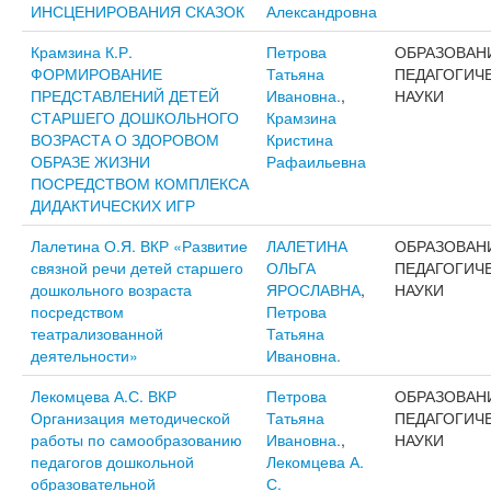
ИНСЦЕНИРОВАНИЯ СКАЗОК
Александровна
Крамзина К.Р.
Петрова
ОБРАЗОВАН
ФОРМИРОВАНИЕ
Татьяна
ПЕДАГОГИЧ
ПРЕДСТАВЛЕНИЙ ДЕТЕЙ
Ивановна.
,
НАУКИ
СТАРШЕГО ДОШКОЛЬНОГО
Крамзина
ВОЗРАСТА О ЗДОРОВОМ
Кристина
ОБРАЗЕ ЖИЗНИ
Рафаильевна
ПОСРЕДСТВОМ КОМПЛЕКСА
ДИДАКТИЧЕСКИХ ИГР
Лалетина О.Я. ВКР «Развитие
ЛАЛЕТИНА
ОБРАЗОВАН
связной речи детей старшего
ОЛЬГА
ПЕДАГОГИЧ
дошкольного возраста
ЯРОСЛАВНА
,
НАУКИ
посредством
Петрова
театрализованной
Татьяна
деятельности»
Ивановна.
Лекомцева А.С. ВКР
Петрова
ОБРАЗОВАН
Организация методической
Татьяна
ПЕДАГОГИЧ
работы по самообразованию
Ивановна.
,
НАУКИ
педагогов дошкольной
Лекомцева А.
образовательной
С.