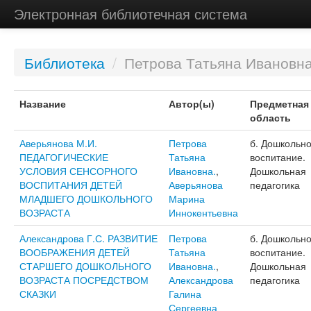
Электронная библиотечная система
Библиотека
/
Петрова Татьяна Ивановна
Название
Автор(ы)
Предметная
область
Аверьянова М.И.
Петрова
б. Дошкольн
ПЕДАГОГИЧЕСКИЕ
Татьяна
воспитание.
УСЛОВИЯ СЕНСОРНОГО
Ивановна.
,
Дошкольная
ВОСПИТАНИЯ ДЕТЕЙ
Аверьянова
педагогика
МЛАДШЕГО ДОШКОЛЬНОГО
Марина
ВОЗРАСТА
Иннокентьевна
Александрова Г.С. РАЗВИТИЕ
Петрова
б. Дошкольн
ВООБРАЖЕНИЯ ДЕТЕЙ
Татьяна
воспитание.
СТАРШЕГО ДОШКОЛЬНОГО
Ивановна.
,
Дошкольная
ВОЗРАСТА ПОСРЕДСТВОМ
Александрова
педагогика
СКАЗКИ
Галина
Сергеевна