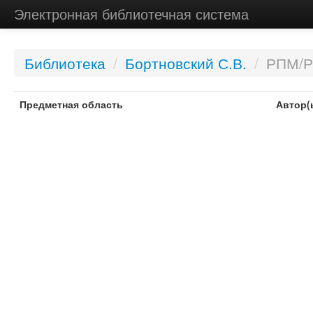
Электронная библиотечная система
Библиотека
/
Бортновский С.В.
/
РПМ/Р
Предметная область
Автор(