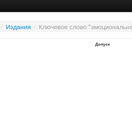
/
Издания
/
Ключевое слово "эмоциональна
Допуск