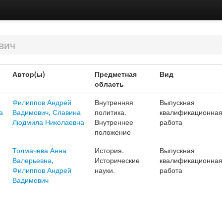
вич
Автор(ы)
Предметная
Вид
область
Филиппов Андрей
Внутренняя
Выпускная
а
Вадимович
,
Славина
политика.
квалификационна
Людмила Николаевна
Внутреннее
работа
положение
Толмачева Анна
История.
Выпускная
Валерьевна
,
Исторические
квалификационна
Филиппов Андрей
науки.
работа
Вадимович