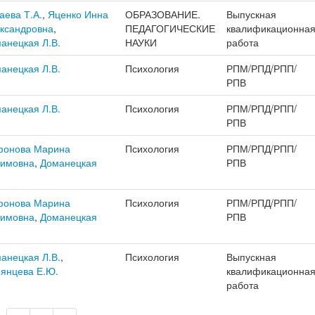
аева Т.А.
,
Яценко Инна
ОБРАЗОВАНИЕ.
Выпускная
ксандровна
,
ПЕДАГОГИЧЕСКИЕ
квалификационна
анецкая Л.В.
НАУКИ
работа
анецкая Л.В.
Психология
РПМ/РПД/РПП/
РПВ
анецкая Л.В.
Психология
РПМ/РПД/РПП/
РПВ
онова Марина
Психология
РПМ/РПД/РПП/
имовна
,
Доманецкая
РПВ
.
онова Марина
Психология
РПМ/РПД/РПП/
имовна
,
Доманецкая
РПВ
.
анецкая Л.В.
,
Психология
Выпускная
янцева Е.Ю.
квалификационна
работа