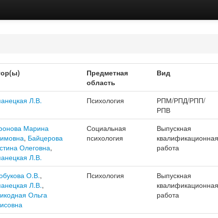
ор(ы)
Предметная
Вид
область
анецкая Л.В.
Психология
РПМ/РПД/РПП/
РПВ
онова Марина
Социальная
Выпускная
имовна
,
Байцерова
психология
квалификационна
стина Олеговна
,
работа
анецкая Л.В.
обукова О.В.
,
Психология
Выпускная
анецкая Л.В.
,
квалификационна
икодная Ольга
работа
исовна