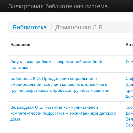
Электронная библиотечная система
Библиотека
/
Доманецкая Л.В.
Название
Авт
Актуальные проблемы современной семейной
Дом
политики
Байцерова К.О. Преодоление социальной и
Саф
эмоциональной изоляции младших школьников в
Вад
группе сверстников в процессе групповых занятий
Кри
Дом
Великодная О.Б. Развитие коммуникативной
Кос
компетентности подростков – воспитанников детского
Дом
дома.
Вел
Бор