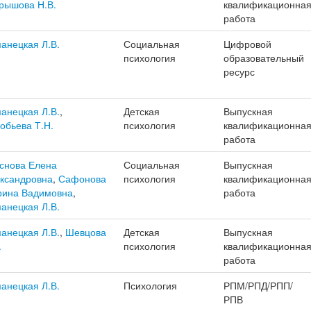
рышова Н.В.
квалификационна
работа
анецкая Л.В.
Социальная
Цифровой
психология
образовательный
ресурс
анецкая Л.В.
,
Детская
Выпускная
обьева Т.Н.
психология
квалификационна
работа
снова Елена
Социальная
Выпускная
ксандровна
,
Сафонова
психология
квалификационна
ина Вадимовна
,
работа
анецкая Л.В.
анецкая Л.В.
,
Шевцова
Детская
Выпускная
.
психология
квалификационна
работа
анецкая Л.В.
Психология
РПМ/РПД/РПП/
РПВ