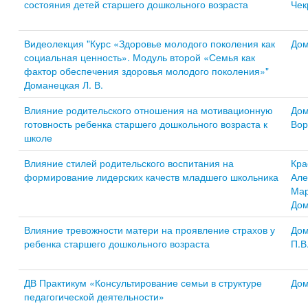
состояния детей старшего дошкольного возраста
Чек
Видеолекция "Курс «Здоровье молодого поколения как
Дом
социальная ценность». Модуль второй «Семья как
фактор обеспечения здоровья молодого поколения»"
Доманецкая Л. В.
Влияние родительского отношения на мотивационную
Дом
готовность ребенка старшего дошкольного возраста к
Вор
школе
Влияние стилей родительского воспитания на
Кра
формирование лидерских качеств младшего школьника
Але
Мар
Дом
Влияние тревожности матери на проявление страхов у
Дом
ребенка старшего дошкольного возраста
П.В
ДВ Практикум «Консультирование семьи в структуре
Дом
педагогической деятельности»