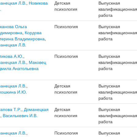
анецкая Л.В.
,
Новикова
Детская
Выпускная
.
психология
квалификационна
работа
канова Ольга
Психология
Выпускная
димировна
,
Кордова
квалификационна
терина Владимировна
,
работа
анецкая Л.В.
тикова А.Ю.
,
Психология
Выпускная
анецкая Л.В.
,
Маковец
квалификационна
мила Анатольевна
работа
анецкая Л.В.
,
Детская
Выпускная
ошкина И.Ю.
психология
квалификационна
работа
апова Т.Р.
,
Доманецкая
Детская
Выпускная
.
,
Василькевич И.В.
психология
квалификационна
работа
анецкая Л.В.
,
Психология
Выпускная