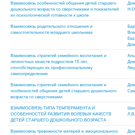
Взаимосвязь особенностей общения детей старшего
Дом
дошкольного возраста со сверстниками и показателей
Н.О
их психологической готовности к школе
Взаимосвязь родительского отношения и
Бар
самостоятельности младшего школьника
Вла
Ека
Дом
Взаимосвязь стратегий семейного воспитания и
Аль
личностных качеств подростков 15 лет,
Дом
способствующих их профессиональному
Люд
самоопределению
Взаимосвязь стратегий семейного воспитания и
Дом
особенностей общения детей старшего дошкольного
Сам
возраста со сверстниками
ВЗАИМОСВЯЗЬ ТИПА ТЕМПЕРАМЕНТА И
Шиг
ОСОБЕННОСТЕЙ РАЗВИТИЯ ВОЛЕВЫХ КАЧЕСТВ
Л.В
ДЕТЕЙ СТАРШЕГО ДОШКОЛЬНОГО ВОЗРАСТА
Взаимосвязь тревожности матерей и эмоционального
Дом