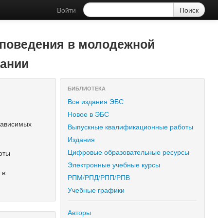
Войти
поведения в молодежной
вании
БИБЛИОТЕКА
Все издания ЭБС
Новое в ЭБС
зависимых
Выпускные квалификационные работы
Издания
Цифровые образовательные ресурсы
оты
Электронные учебные курсы
 в
РПМ/РПД/РПП/РПВ
Учебные графики
Авторы