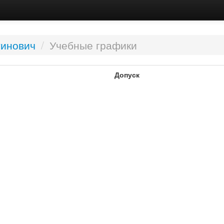
тинович
/
Учебные графики
Допуск