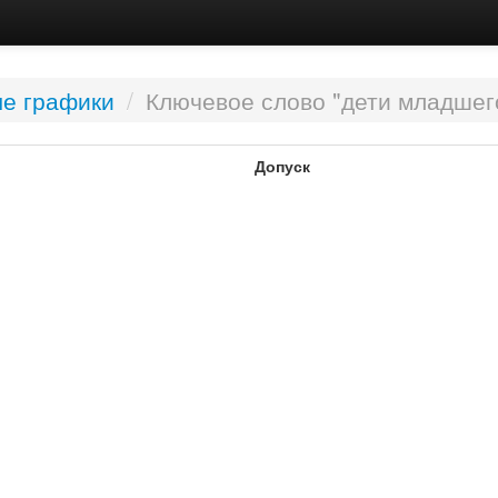
е графики
/
Ключевое слово "дети младшег
Допуск