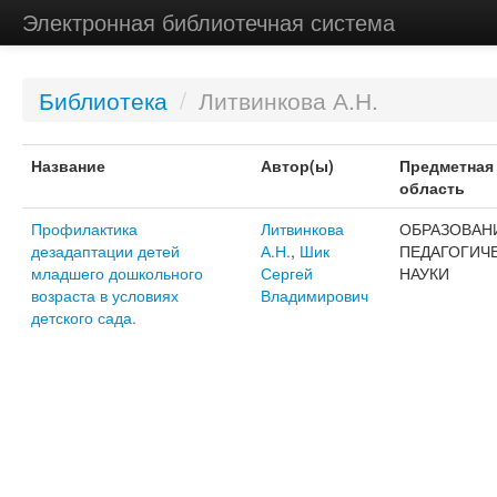
Электронная библиотечная система
Библиотека
/
Литвинкова А.Н.
Название
Автор(ы)
Предметная
область
Профилактика
Литвинкова
ОБРАЗОВАН
дезадаптации детей
А.Н.
,
Шик
ПЕДАГОГИЧ
младшего дошкольного
Сергей
НАУКИ
возраста в условиях
Владимирович
детского сада.