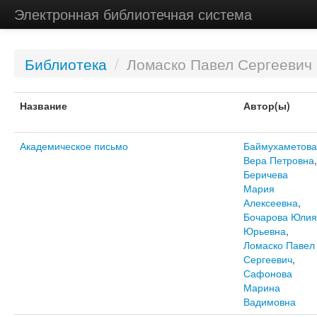
Электронная библиотечная система
Библиотека
/
Ломаско Павел Сергеевич
Название
Автор(ы)
Академическое письмо
Баймухаметова
Вера Петровна
,
Беричева
Мария
Алексеевна
,
Бочарова Юлия
Юрьевна
,
Ломаско Павел
Сергеевич
,
Сафонова
Марина
Вадимовна