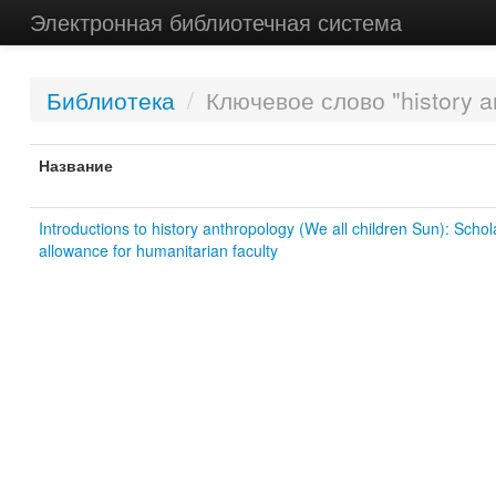
Электронная библиотечная система
Библиотека
/
Ключевое слово "history a
Название
Introductions to history anthropology (We all children Sun): Schol
allowance for humanitarian faculty