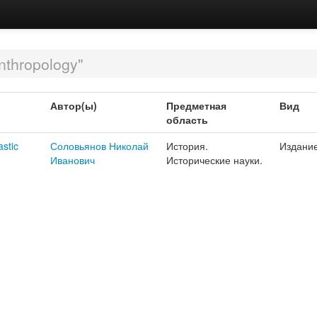
nthropology"
Автор(ы)
Предметная
Вид
область
astic
Соловьянов Николай
История.
Издани
Иванович
Исторические науки.