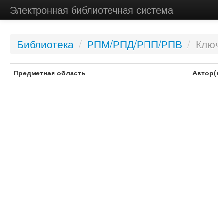
Электронная библиотечная система
Библиотека
/
РПМ/РПД/РПП/РПВ
/
Ключ
Предметная область
Автор(