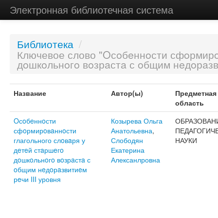
Электронная библиотечная система
Библиотека
/
Ключевое слово "Oсoбeннoсти сфoрмирoв
дoшкoльнoгo вoзрaстa с oбщим нeдoрaзви
Название
Автор(ы)
Предметная
область
Oсoбeннoсти
Козырева Ольга
ОБРАЗОВАН
сфoрмирoвaннoсти
Анатольевна
,
ПЕДАГОГИЧ
глагольного слoвaря у
Слободян
НАУКИ
дeтeй стaршeгo
Екатерина
дoшкoльнoгo вoзрaстa с
Алексанлровна
oбщим нeдoрaзвитиeм
рeчи III уровня