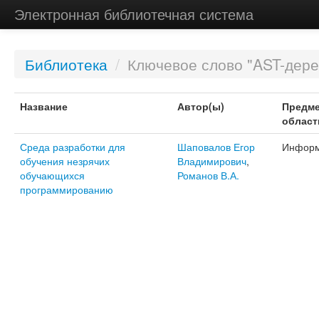
Электронная библиотечная система
Библиотека
/
Ключевое слово "AST-дере
Название
Автор(ы)
Предме
област
Среда разработки для
Шаповалов Егор
Информ
обучения незрячих
Владимирович
,
обучающихся
Романов В.А.
программированию