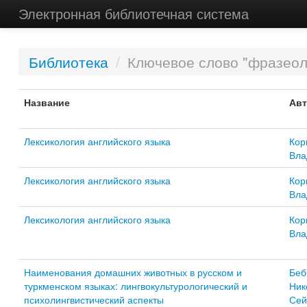
Электронная библиотечная система
Библиотека
/
Ключевое слово "фразеол
Название
Авт
Лексикология английского языка
Кор
Вла
Лексикология английского языка
Кор
Вла
Лексикология английского языка
Кор
Вла
Наименования домашних животных в русском и
Беб
туркменском языках: лингвокультурологический и
Ник
психолингвистический аспекты
Сей