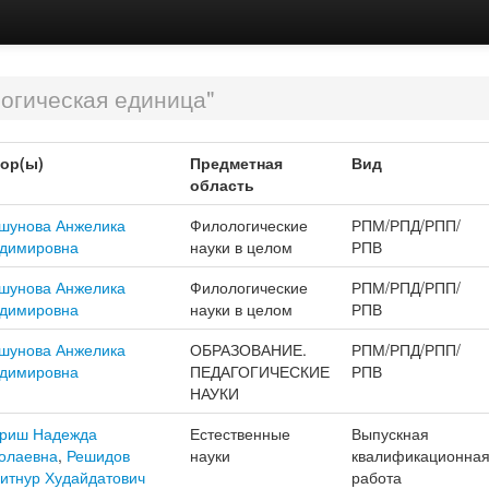
огическая единица"
ор(ы)
Предметная
Вид
область
шунова Анжелика
Филологические
РПМ/РПД/РПП/
димировна
науки в целом
РПВ
шунова Анжелика
Филологические
РПМ/РПД/РПП/
димировна
науки в целом
РПВ
шунова Анжелика
ОБРАЗОВАНИЕ.
РПМ/РПД/РПП/
димировна
ПЕДАГОГИЧЕСКИЕ
РПВ
НАУКИ
риш Надежда
Естественные
Выпускная
олаевна
,
Решидов
науки
квалификационна
итнур Худайдатович
работа