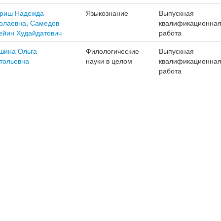
риш Надежда
Языкознание
Выпускная
олаевна
,
Самедов
квалификационна
ейин Худайдатович
работа
шина Ольга
Филологические
Выпускная
тольевна
науки в целом
квалификационна
работа