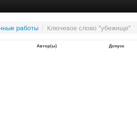
нные работы
/
Ключевое слово "убежище"
Автор(ы)
Допуск