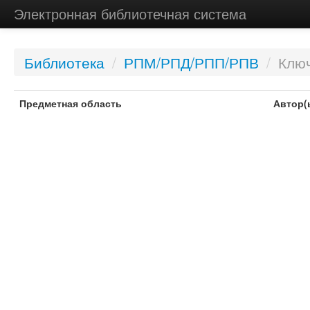
Электронная библиотечная система
Библиотека
/
РПМ/РПД/РПП/РПВ
/
Ключ
Предметная область
Автор(